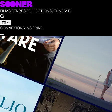
FILMS
GENRES
COLLECTIONS
JEUNESSE
FR
CONNEXION
S'INSCRIRE