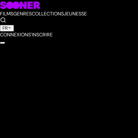
FILMS
GENRES
COLLECTIONS
JEUNESSE
FR
CONNEXION
S'INSCRIRE